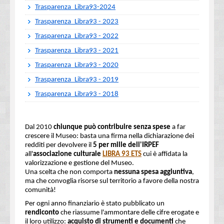
Trasparenza_Libra93-2024
Trasparenza_Libra93 - 2023
Trasparenza_Libra93 - 2022
Trasparenza_Libra93 - 2021
Trasparenza_Libra93 - 2020
Trasparenza_Libra93 - 2019
Trasparenza_Libra93 - 2018
Dal 2010
chiunque può contribuire senza spese
a far
crescere il Museo: basta una firma nella dichiarazione dei
redditi per devolvere il
5 per mille dell'IRPEF
all'
associazione culturale
LIBRA 93 ETS
cui è affidata la
valorizzazione e gestione del Museo.
Una scelta che non comporta
nessuna spesa aggiuntiva
,
ma che convoglia risorse sul territorio a favore della nostra
comunità!
Per ogni anno finanziario è stato pubblicato un
rendiconto
che riassume l'ammontare delle cifre erogate e
il loro utilizzo:
acquisto di strumenti e documenti
che