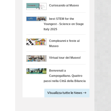
Curiosando al Museo
best STEM for the
Youngest - Science on Stage
Italy 2025
Compleanni e feste al
Museo
Virtual tour del Museo!
Benvenuti a
Campogalliano. Quattro
passi nella Città della Bilancia
Visualizza tutte le News →