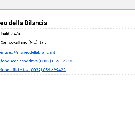
o della Bilancia
ribaldi 34/a
Campogalliano (Mo) Italy
omuseo@museodellabilancia.it
efono sede espositiva (0039) 059 527133
efono uffici e fax (0039) 059 899422