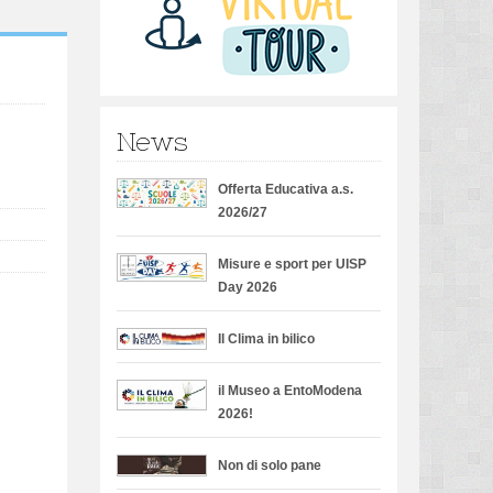
News
Offerta Educativa a.s.
2026/27
Misure e sport per UISP
Day 2026
Il Clima in bilico
il Museo a EntoModena
2026!
Non di solo pane