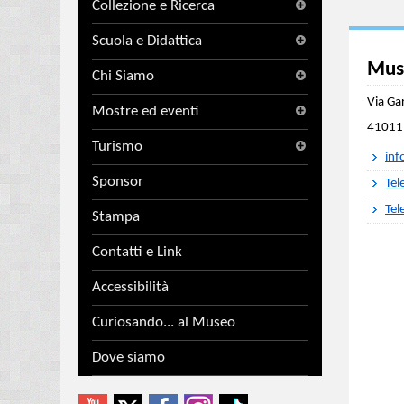
Collezione e Ricerca
Scuola e Didattica
Muse
Chi Siamo
Via Ga
Mostre ed eventi
41011 
Turismo
inf
Sponsor
Tel
Tel
Stampa
Contatti e Link
Accessibilità
Curiosando... al Museo
Dove siamo