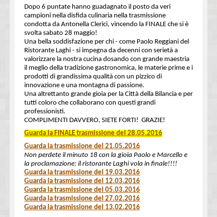
Dopo 6 puntate hanno guadagnato il posto da veri
campioni nella disfida culinaria nella trasmissione
condotta da Antonella Clerici, vincendo la FINALE che si è
svolta sabato 28 maggio!
Una bella soddisfazione per chi - come Paolo Reggiani del
Ristorante Laghi - si impegna da decenni con serietà a
valorizzare la nostra cucina dosando con grande maestria
il meglio della tradizione gastronomica, le materie prime e i
prodotti di grandissima qualità con un pizzico di
innovazione e una montagna di passione.
Una altrettanto grande gioia per la Città della Bilancia e per
tutti coloro che collaborano con questi grandi
professionisti.
COMPLIMENTI DAVVERO, SIETE FORTI! GRAZIE!
Guarda la FINALE
trasmissione del 28.05.2016
Guarda la
trasmissione del 21.05.2016
Non perdete il minuto 18 con la gioia Paolo e Marcello e
la proclamazione: il ristorante Laghi vola in finale!!!!
Guarda la
trasmissione del 19.03.2016
Guarda la
trasmissione del 12.03.2016
Guarda la
trasmissione del 05.03.2016
Guarda la
trasmissione del 27.02.2016
Guarda la
trasmissione del 13.02.2016