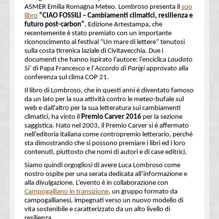
ASMER Emilia Romagna Meteo. Lombroso presenta il
suo
libro
“CIAO FOSSILI – Cambiamenti climatici, resilienza e
futuro post-carbon”
, Edizione Artestampa, che
recentemente è stato premiato con un importante
riconoscimento al festival “Un mare di lettere” tenutosi
sulla costa tirrenica laziale di Civitavecchia. Due i
documenti che hanno ispirato l’autore: l’enciclica
Laudato
Si’
di Papa Francesco e l’
Accordo di Parigi
approvato alla
conferenza sul clima COP 21.
Il libro di Lombroso, che in questi anni è diventato famoso
da un lato per la sua attività contro le meteo-bufale sul
web e dall'altro per la sua letteratura sui cambiamenti
climatici, ha vinto il
Premio Carver 2016
per la sezione
saggistica. Nato nel 2003, il Premio Carver si è affermato
nell’editoria italiana come contropremio letterario, perché
sta dimostrando che si possono premiare i libri ed i loro
contenuti, piuttosto che nomi di autori e di case editrici.
Siamo quindi orgogliosi di avere Luca Lombroso come
nostro ospite per una serata dedicata all’informazione e
alla divulgazione. L’evento è in collaborazione con
Campogalliano in transizione
, un gruppo formato da
campogallianesi, impegnati verso un nuovo modello di
vita sostenibile e caratterizzato da un alto livello di
resilienza.