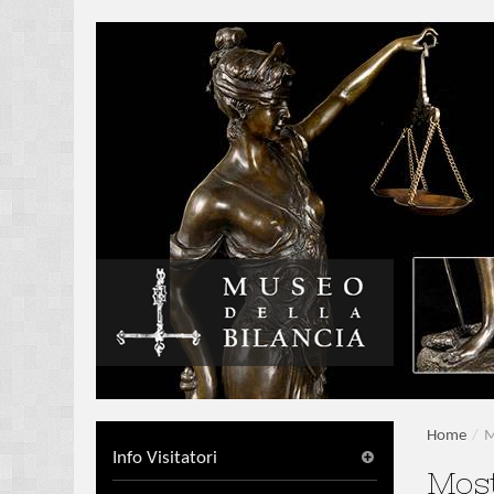
Home
/
M
Info Visitatori
Most