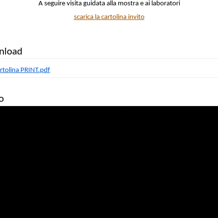
A seguire visita guidata alla mostra e ai laboratori
scarica la cartolina invito
nload
rtolina PRINT.pdf
o
Clicca per accettare i
cookie di targeting e
pubblicità e abilita questo
contenuto