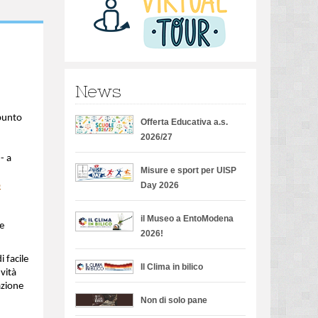
News
 punto
Offerta Educativa a.s.
2026/27
- a
Misure e sport per UISP
o
Day 2026
il Museo a EntoModena
le
2026!
i facile
Il Clima in bilico
vità
razione
Non di solo pane