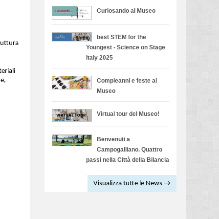
Curiosando al Museo
best STEM for the
ruttura
Youngest - Science on Stage
Italy 2025
eriali
e,
Compleanni e feste al
Museo
Virtual tour del Museo!
Benvenuti a
Campogalliano. Quattro
passi nella Città della Bilancia
Visualizza tutte le News →