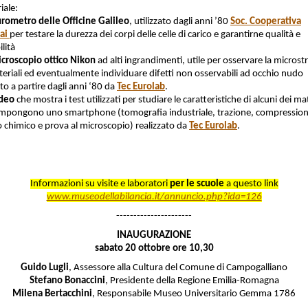
iale:
rometro delle Officine Galileo
, utilizzato dagli anni ’80
Soc. Cooperativa
iai
per testare la durezza dei corpi delle celle di carico e garantirne qualità e
ilità
croscopio ottico Nikon
ad alti ingrandimenti, utile per osservare la microst
teriali ed eventualmente individuare difetti non osservabili ad occhio nudo
ato a partire dagli anni ‘80 da
Tec Eurolab
.
ideo
che mostra i test utilizzati per studiare le caratteristiche di alcuni dei mat
mpongono uno smartphone (tomografia industriale, trazione, compression
o chimico e prova al microscopio) realizzato da
Tec Eurolab
.
Informazioni su visite e laboratori
per le scuole
a questo link
www.museodellabilancia.it/annuncio.php?ida=126
----------------------
INAUGURAZIONE
sabato 20 ottobre ore 10,30
Guido Lugli
, Assessore alla Cultura del Comune di Campogalliano
Stefano Bonaccini
, Presidente della Regione Emilia-Romagna
Milena Bertacchini
, Responsabile Museo Universitario Gemma 1786