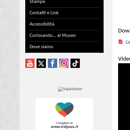
Stampa
Contatti e Link
Accessibilità
Dow
Curiosando... al Museo
Ca
Dove siamo
Vide