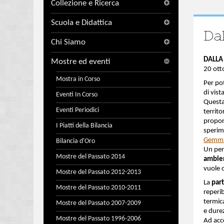
Collezione e Ricerca
Scuola e Didattica
Dal
Chi Siamo
DALLA 
Mostre ed eventi
20 ott
Mostra in Corso
Per po
di vista
Eventi In Corso
Questa 
Eventi Periodici
territo
propo
I Piatti della Bilancia
sperim
Gemm
Bilancia d'Oro
Un per
Mostre del Passato 2014
ambie
vuole 
Mostre del Passato 2012-2013
La
par
Mostre del Passato 2010-2011
reperib
termica
Mostre del Passato 2007-2009
e dure
Mostre del Passato 1996-2006
Ad acc