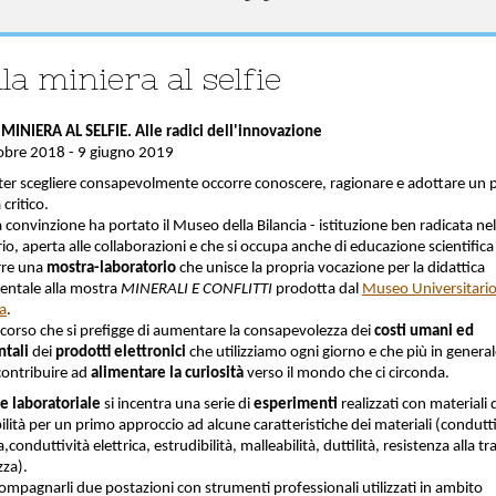
la miniera al selfie
MINIERA AL SELFIE. Alle radici dell'innovazione
obre 2018 - 9 giugno 2019
ter scegliere consapevolmente occorre conoscere, ragionare e adottare un
 critico.
convinzione ha portato il Museo della Bilancia - istituzione ben radicata nel
rio, aperta alle collaborazioni e che si occupa anche di educazione scientifica 
rre una
mostra-laboratorio
che unisce la propria vocazione per la didattica
entale alla mostra
MINERALI E CONFLITTI
prodotta dal
Museo Universitari
a
.
corso che si prefigge di aumentare la consapevolezza dei
costi umani ed
ntali
dei
prodotti elettronici
che utilizziamo ogni giorno e che più in genera
contribuire ad
alimentare la curiosità
verso il mondo che ci circonda.
te laboratoriale
si incentra una serie di
esperimenti
realizzati con materiali d
ilità per un primo approccio ad alcune caratteristiche dei materiali (condutti
,conduttività elettrica, estrudibilità, malleabilità, duttilità, resistenza alla t
zza).
ompagnarli due postazioni con strumenti professionali utilizzati in ambito