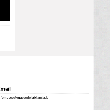
Email
nfomuseo@museodellabilancia.it