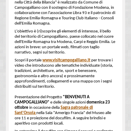
nella Città della Bilancia" è realizzato da Comune di
Campogalliano con il sostegno di Fondazione Modena, in
collaborazione con l'associazione Libra 93 e il patrocinio di
Regione Emilia-Romagna e Touring Club Italiano - Consoli
dell'Emilia Romagna.
L'obiettivo è (ri)scoprire gli elementi di interesse, il bello
del territorio di Campogalliano, paese collocato nel cuore
dell'Emilia-Romagna tra Modena, Carpi e Reggio Emilia. Le
azioni in breve: un portale web, filmati con taglio
narrativo, segni sul territorio.
Scopri il portale
www.visitcampogalliano.it
per trovare i
video che introducono alle tematiche individuate (storia,
tradizioni, architetture, arte, sport e benessere,
gastronomia e altro ancora) e prossimamente
approfondimenti, collegamenti e una mappa con i segni
distribuiti sul territorio.
Presentazione del Progetto
"BENVENUTI A
CAMPOGALLIANO"
e delle singole azioni
domenica 23
ottobre
in occasione della
Sagra patronale di
Sant'Orsola
nella Sala "Amerigo Francia" del Museo alle
ore 11 e proiezione del docufilm. A seguire brindisi e
aperitivo con prodotti locali.