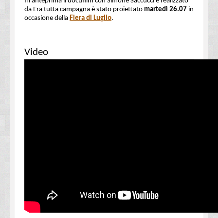
In anteprima il docufilm con Simone Saccucci e realizzato
da Era tutta campagna è stato proiettato
martedì 26.07
in
occasione della
Fiera di Luglio
.
Video