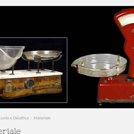
cuola e Didattica
/
Materiale
riale