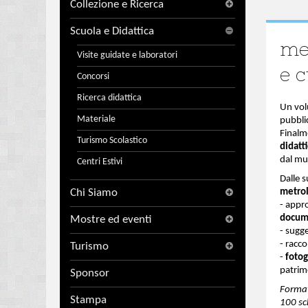
Collezione e Ricerca
Scuola e Didattica
me
Visite guidate e laboratori
e c
Concorsi
Ricerca didattica
Un vol
Materiale
pubblic
Finalm
Turismo Scolastico
didatt
dal mu
Centri Estivi
Dalle s
Chi Siamo
metro
- appr
docum
Mostre ed eventi
- sugg
- racco
Turismo
-
fotog
patrim
Sponsor
Format
Stampa
100 sc