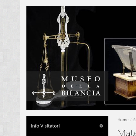
Home
/
S
Info Visitatori
Mate