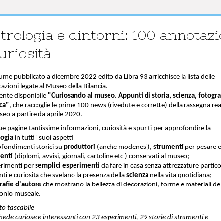
trologia e dintorni: 100 annotazi
uriosità
ume pubblicato a dicembre 2022 edito da Libra 93 arricchisce la lista delle
azioni legate al Museo della Bilancia.
ente disponibile
"Curiosando al museo. Appunti di storia, scienza, fotogra
ica"
, che raccoglie le prime 100 news (rivedute e corrette) della rassegna rea
seo a partire da aprile 2020.
ue pagine tantissime informazioni, curiosità e spunti per approfondire la
logia
in tutti i suoi aspetti:
ofondimenti storici su
produttori
(anche modenesi),
strumenti
per pesare e
enti
(diplomi, avvisi, giornali, cartoline etc ) conservati al museo;
erimenti per
semplici esperimenti
da fare in casa senza attrezzature particol
nti e curiosità che svelano la presenza della
scienza
nella vita quotidiana;
rafie d'autore
che mostrano la bellezza di decorazioni, forme e materiali de
onio museale.
o tascabile
hede curiose e interessanti con 23 esperimenti, 29 storie di strumenti e