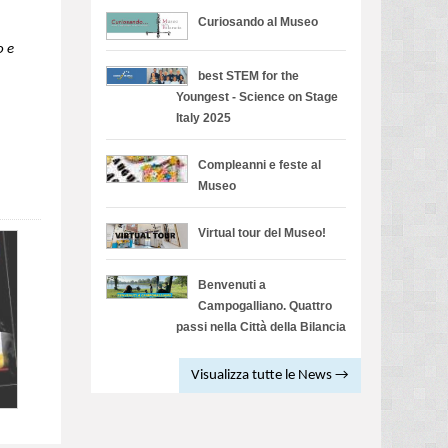
Curiosando al Museo
o e
best STEM for the
Youngest - Science on Stage
Italy 2025
Compleanni e feste al
Museo
Virtual tour del Museo!
Benvenuti a
Campogalliano. Quattro
passi nella Città della Bilancia
Visualizza tutte le News →