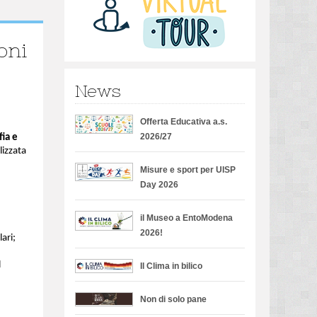
oni
News
Offerta Educativa a.s.
2026/27
fia e
lizzata
Misure e sport per UISP
Day 2026
il Museo a EntoModena
2026!
ari;
l
Il Clima in bilico
Non di solo pane