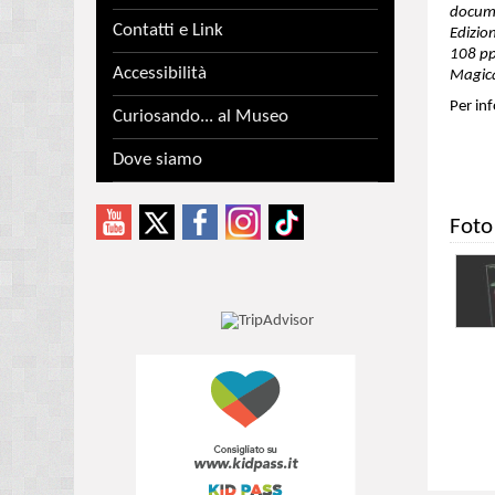
docume
Contatti e Link
Edizio
108 pp
Accessibilità
Magica
Per inf
Curiosando... al Museo
Dove siamo
Foto