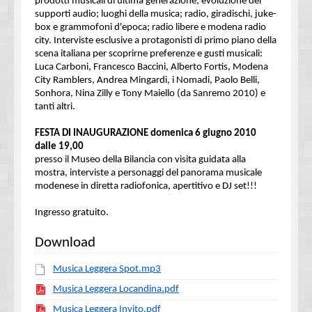
prodotti musicali di ultima generazione; evoluzione dei
supporti audio; luoghi della musica; radio, giradischi, juke-
box e grammofoni d'epoca; radio libere e modena radio
city. Interviste esclusive a protagonisti di primo piano della
scena italiana per scoprirne preferenze e gusti musicali:
Luca Carboni, Francesco Baccini, Alberto Fortis, Modena
City Ramblers, Andrea Mingardi, i Nomadi, Paolo Belli,
Sonhora, Nina Zilly e Tony Maiello (da Sanremo 2010) e
tanti altri.
FESTA DI INAUGURAZIONE domenica 6 giugno 2010
dalle 19,00
presso il Museo della Bilancia con visita guidata alla
mostra, interviste a personaggi del panorama musicale
modenese in diretta radiofonica, apertitivo e DJ set!!!
Ingresso gratuito.
Download
Musica Leggera Spot.mp3
Musica Leggera Locandina.pdf
Musica Leggera Invito.pdf