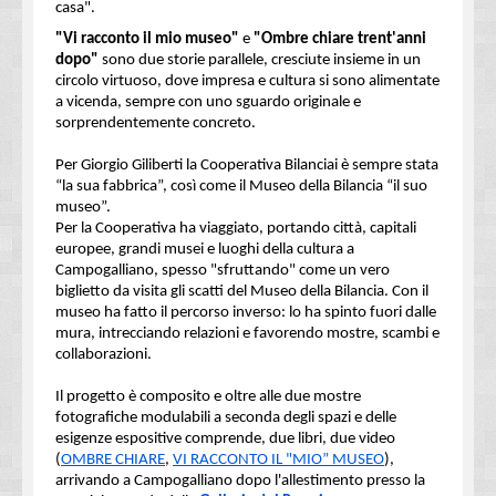
casa".
"Vi racconto il mio museo"
e
"Ombre chiare trent'anni
dopo"
sono due storie parallele, cresciute insieme in un
circolo virtuoso, dove impresa e cultura si sono alimentate
a vicenda, sempre con uno sguardo originale e
sorprendentemente concreto.
Per Giorgio Giliberti la Cooperativa Bilanciai è sempre stata
“la sua fabbrica”, così come il Museo della Bilancia “il suo
museo”.
Per la Cooperativa ha viaggiato, portando città, capitali
europee, grandi musei e luoghi della cultura a
Campogalliano, spesso "sfruttando" come un vero
biglietto da visita gli scatti del Museo della Bilancia. Con il
museo ha fatto il percorso inverso: lo ha spinto fuori dalle
mura, intrecciando relazioni e favorendo mostre, scambi e
collaborazioni.
Il progetto è composito e oltre alle due mostre
fotografiche modulabili a seconda degli spazi e delle
esigenze espositive comprende, due libri, due video
(
OMBRE CHIARE
,
VI RACCONTO IL "MIO” MUSEO
),
arrivando a Campogalliano dopo l'allestimento presso la